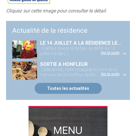
Cliquez sur cette image pour consulter le détail.
Actualité de la résidence
LE 14 JUILLET A LA RÉSIDENCE LES JARDINS D'ÉPINAY
A défaut d'avoir la fanfare du défilé du 14
lire la suite
juillet à la r&e [...]
SORTIE A HONFLEUR
Cette année, notre escapade au bord de la
lire la suite
mer a eu lieu à Honfleur. Apr&e [...]
Toutes les actualités